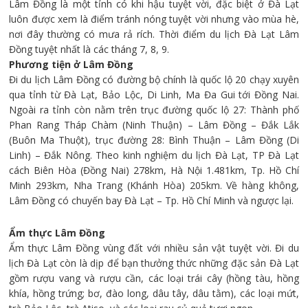
Lâm Đồng là một tỉnh có khi hậu tuyệt vời, đặc biệt ở Đà Lạt
luôn được xem là điểm tránh nóng tuyệt vời nhưng vào mùa hè,
nơi đây thường có mưa rả rích. Thời điểm du lịch Đà Lạt Lâm
Đồng tuyệt nhất là các tháng 7, 8, 9.
Phương tiện ở Lâm Đồng
Đi du lịch Lâm Đồng có đường bộ chính là quốc lộ 20 chạy xuyên
qua tỉnh từ Đà Lạt, Bảo Lộc, Di Linh, Ma Đa Gui tới Đồng Nai.
Ngoài ra tỉnh còn nằm trên trục đường quốc lộ 27: Thành phố
Phan Rang Tháp Chàm (Ninh Thuận) – Lâm Đồng – Đắk Lắk
(Buôn Ma Thuột), trục đường 28: Bình Thuận – Lâm Đồng (Di
Linh) – Đắk Nông. Theo kinh nghiệm du lịch Đà Lạt, TP Đà Lạt
cách Biên Hòa (Đồng Nai) 278km, Hà Nội 1.481km, Tp. Hồ Chí
Minh 293km, Nha Trang (Khánh Hòa) 205km. Về hàng không,
Lâm Đồng có chuyến bay Đà Lạt – Tp. Hồ Chí Minh và ngược lại.
Ẩm thực Lâm Đồng
Ẩm thực Lâm Đồng vùng đất với nhiều sản vật tuyệt vời. Đi du
lịch Đà Lạt còn là dịp để bạn thưởng thức những đặc sản Đà Lạt
gồm rượu vang và rượu cần, các loại trái cây (hồng tàu, hồng
khía, hồng trứng; bơ, đào long, dâu tây, dâu tằm), các loại mứt,