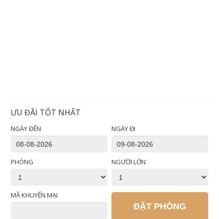
ƯU ĐÃI TỐT NHẤT
NGÀY ĐẾN
NGÀY ĐI
PHÒNG
NGƯỜI LỚN
MÃ KHUYẾN MẠI
ĐẶT PHÒNG