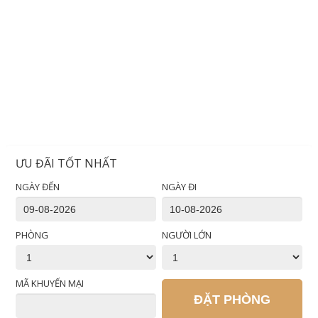
ƯU ĐÃI TỐT NHẤT
NGÀY ĐẾN
NGÀY ĐI
PHÒNG
NGƯỜI LỚN
MÃ KHUYẾN MẠI
ĐẶT PHÒNG