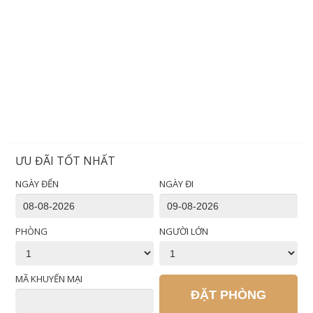
ƯU ĐÃI TỐT NHẤT
NGÀY ĐẾN
NGÀY ĐI
PHÒNG
NGƯỜI LỚN
MÃ KHUYẾN MẠI
ĐẶT PHÒNG