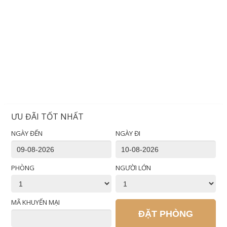
ƯU ĐÃI TỐT NHẤT
NGÀY ĐẾN
NGÀY ĐI
PHÒNG
NGƯỜI LỚN
MÃ KHUYẾN MẠI
ĐẶT PHÒNG