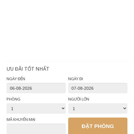
ƯU ĐÃI TỐT NHẤT
NGÀY ĐẾN
NGÀY ĐI
PHÒNG
NGƯỜI LỚN
MÃ KHUYẾN MẠI
ĐẶT PHÒNG