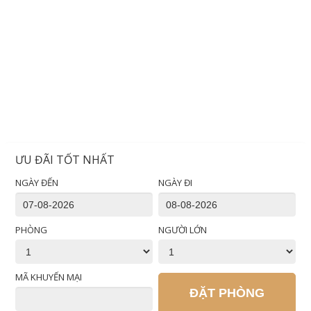
ƯU ĐÃI TỐT NHẤT
NGÀY ĐẾN
NGÀY ĐI
PHÒNG
NGƯỜI LỚN
MÃ KHUYẾN MẠI
ĐẶT PHÒNG