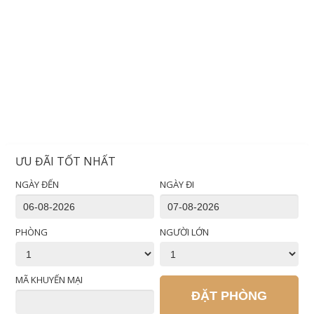
ƯU ĐÃI TỐT NHẤT
NGÀY ĐẾN
NGÀY ĐI
PHÒNG
NGƯỜI LỚN
MÃ KHUYẾN MẠI
ĐẶT PHÒNG