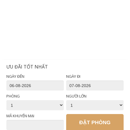
ƯU ĐÃI TỐT NHẤT
NGÀY ĐẾN
NGÀY ĐI
PHÒNG
NGƯỜI LỚN
MÃ KHUYẾN MẠI
ĐẶT PHÒNG