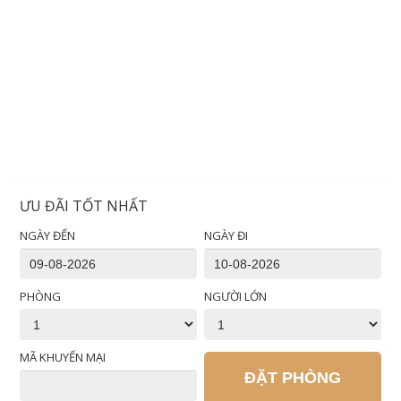
ƯU ĐÃI TỐT NHẤT
NGÀY ĐẾN
NGÀY ĐI
PHÒNG
NGƯỜI LỚN
MÃ KHUYẾN MẠI
ĐẶT PHÒNG