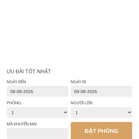
ƯU ĐÃI TỐT NHẤT
NGÀY ĐẾN
NGÀY ĐI
PHÒNG
NGƯỜI LỚN
MÃ KHUYẾN MẠI
ĐẶT PHÒNG