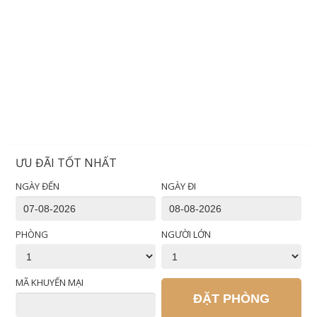
ƯU ĐÃI TỐT NHẤT
NGÀY ĐẾN
NGÀY ĐI
PHÒNG
NGƯỜI LỚN
MÃ KHUYẾN MẠI
ĐẶT PHÒNG