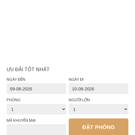
ƯU ĐÃI TỐT NHẤT
NGÀY ĐẾN
NGÀY ĐI
PHÒNG
NGƯỜI LỚN
MÃ KHUYẾN MẠI
ĐẶT PHÒNG