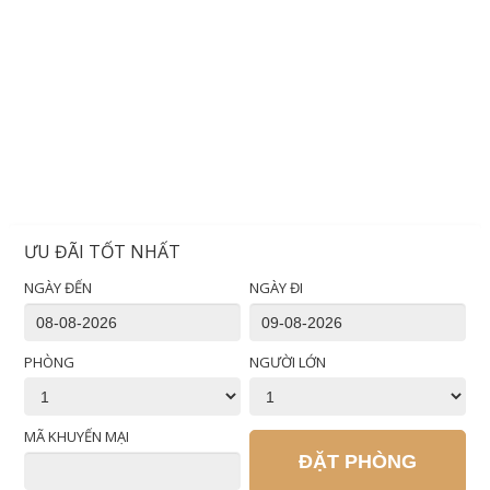
ƯU ĐÃI TỐT NHẤT
NGÀY ĐẾN
NGÀY ĐI
PHÒNG
NGƯỜI LỚN
MÃ KHUYẾN MẠI
ĐẶT PHÒNG