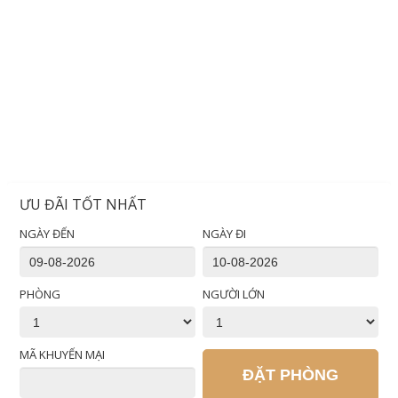
ƯU ĐÃI TỐT NHẤT
NGÀY ĐẾN
NGÀY ĐI
PHÒNG
NGƯỜI LỚN
MÃ KHUYẾN MẠI
ĐẶT PHÒNG