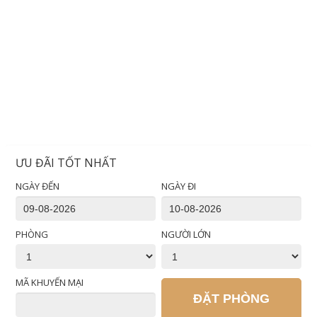
ƯU ĐÃI TỐT NHẤT
NGÀY ĐẾN
NGÀY ĐI
PHÒNG
NGƯỜI LỚN
MÃ KHUYẾN MẠI
ĐẶT PHÒNG