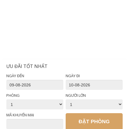
ƯU ĐÃI TỐT NHẤT
NGÀY ĐẾN
NGÀY ĐI
PHÒNG
NGƯỜI LỚN
MÃ KHUYẾN MẠI
ĐẶT PHÒNG