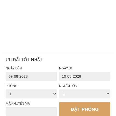
ƯU ĐÃI TỐT NHẤT
NGÀY ĐẾN
NGÀY ĐI
PHÒNG
NGƯỜI LỚN
MÃ KHUYẾN MẠI
ĐẶT PHÒNG