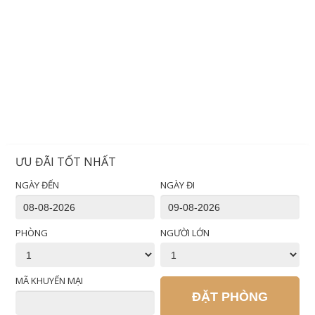
ƯU ĐÃI TỐT NHẤT
NGÀY ĐẾN
NGÀY ĐI
PHÒNG
NGƯỜI LỚN
MÃ KHUYẾN MẠI
ĐẶT PHÒNG