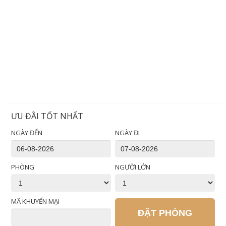
ƯU ĐÃI TỐT NHẤT
NGÀY ĐẾN
NGÀY ĐI
PHÒNG
NGƯỜI LỚN
MÃ KHUYẾN MẠI
ĐẶT PHÒNG