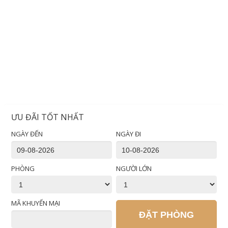
ƯU ĐÃI TỐT NHẤT
NGÀY ĐẾN
NGÀY ĐI
PHÒNG
NGƯỜI LỚN
MÃ KHUYẾN MẠI
ĐẶT PHÒNG