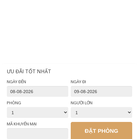
ƯU ĐÃI TỐT NHẤT
NGÀY ĐẾN
NGÀY ĐI
PHÒNG
NGƯỜI LỚN
MÃ KHUYẾN MẠI
ĐẶT PHÒNG