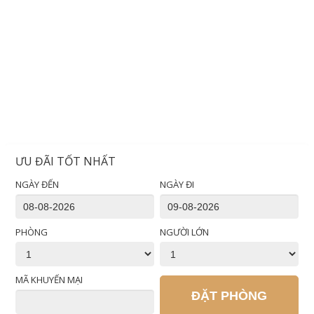
ƯU ĐÃI TỐT NHẤT
NGÀY ĐẾN
NGÀY ĐI
PHÒNG
NGƯỜI LỚN
MÃ KHUYẾN MẠI
ĐẶT PHÒNG