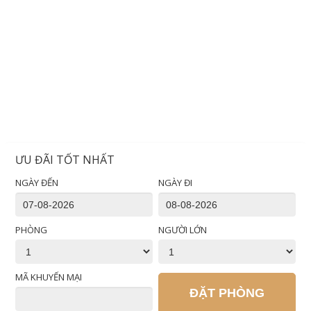
ƯU ĐÃI TỐT NHẤT
NGÀY ĐẾN
NGÀY ĐI
PHÒNG
NGƯỜI LỚN
MÃ KHUYẾN MẠI
ĐẶT PHÒNG