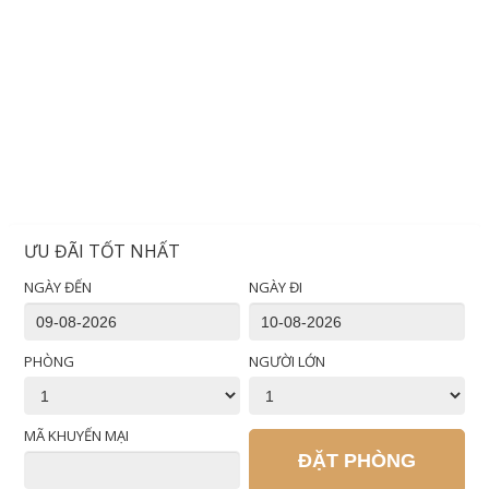
ƯU ĐÃI TỐT NHẤT
NGÀY ĐẾN
NGÀY ĐI
PHÒNG
NGƯỜI LỚN
MÃ KHUYẾN MẠI
ĐẶT PHÒNG