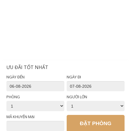
ƯU ĐÃI TỐT NHẤT
NGÀY ĐẾN
NGÀY ĐI
PHÒNG
NGƯỜI LỚN
MÃ KHUYẾN MẠI
ĐẶT PHÒNG