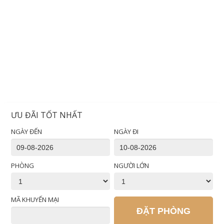
ƯU ĐÃI TỐT NHẤT
NGÀY ĐẾN
NGÀY ĐI
PHÒNG
NGƯỜI LỚN
MÃ KHUYẾN MẠI
ĐẶT PHÒNG