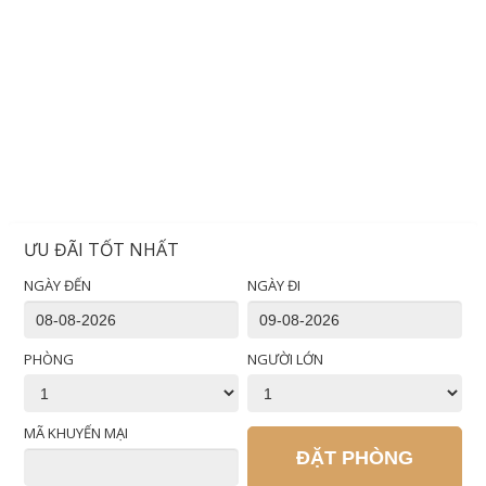
ƯU ĐÃI TỐT NHẤT
NGÀY ĐẾN
NGÀY ĐI
PHÒNG
NGƯỜI LỚN
MÃ KHUYẾN MẠI
ĐẶT PHÒNG