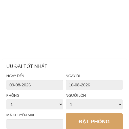
ƯU ĐÃI TỐT NHẤT
NGÀY ĐẾN
NGÀY ĐI
PHÒNG
NGƯỜI LỚN
MÃ KHUYẾN MẠI
ĐẶT PHÒNG