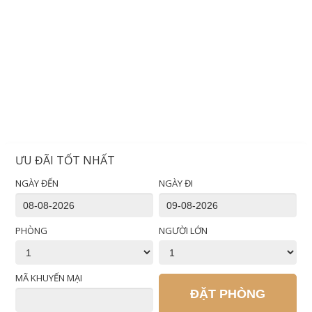
ƯU ĐÃI TỐT NHẤT
NGÀY ĐẾN
NGÀY ĐI
PHÒNG
NGƯỜI LỚN
MÃ KHUYẾN MẠI
ĐẶT PHÒNG