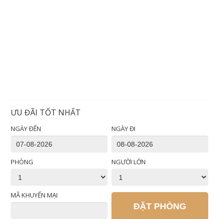
ƯU ĐÃI TỐT NHẤT
NGÀY ĐẾN
NGÀY ĐI
PHÒNG
NGƯỜI LỚN
MÃ KHUYẾN MẠI
ĐẶT PHÒNG