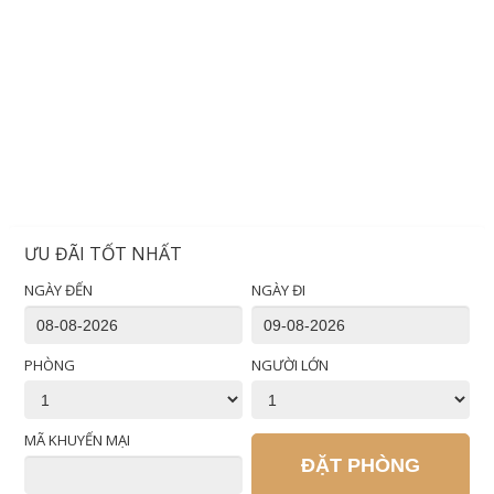
ƯU ĐÃI TỐT NHẤT
NGÀY ĐẾN
NGÀY ĐI
PHÒNG
NGƯỜI LỚN
MÃ KHUYẾN MẠI
ĐẶT PHÒNG