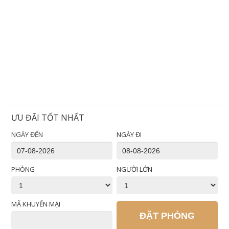
ƯU ĐÃI TỐT NHẤT
NGÀY ĐẾN
NGÀY ĐI
PHÒNG
NGƯỜI LỚN
MÃ KHUYẾN MẠI
ĐẶT PHÒNG