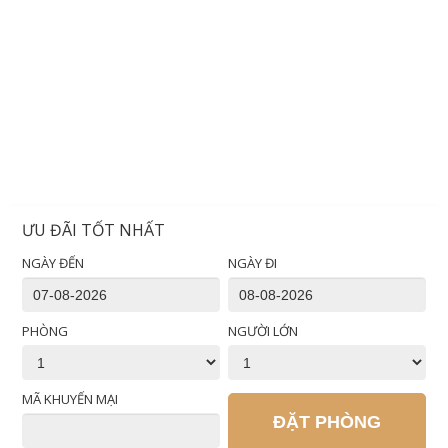
ƯU ĐÃI TỐT NHẤT
NGÀY ĐẾN
NGÀY ĐI
PHÒNG
NGƯỜI LỚN
MÃ KHUYẾN MẠI
ĐẶT PHÒNG