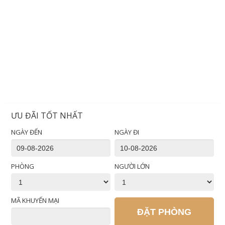
ƯU ĐÃI TỐT NHẤT
NGÀY ĐẾN
NGÀY ĐI
PHÒNG
NGƯỜI LỚN
MÃ KHUYẾN MẠI
ĐẶT PHÒNG