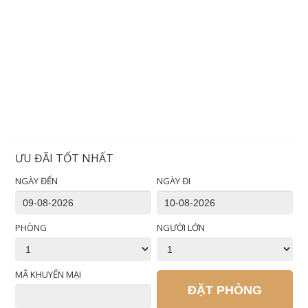
ƯU ĐÃI TỐT NHẤT
NGÀY ĐẾN
NGÀY ĐI
PHÒNG
NGƯỜI LỚN
MÃ KHUYẾN MẠI
ĐẶT PHÒNG