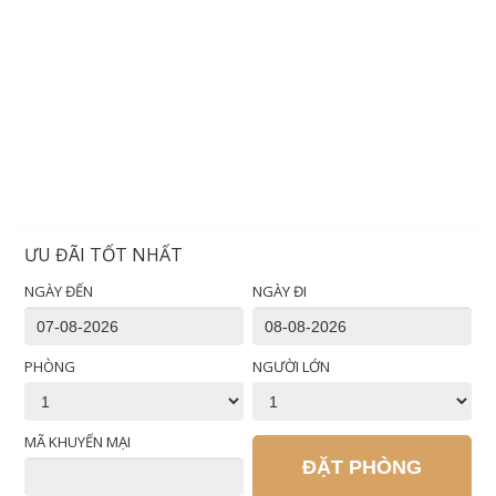
ƯU ĐÃI TỐT NHẤT
NGÀY ĐẾN
NGÀY ĐI
PHÒNG
NGƯỜI LỚN
MÃ KHUYẾN MẠI
ĐẶT PHÒNG