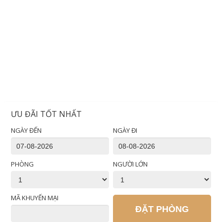
ƯU ĐÃI TỐT NHẤT
NGÀY ĐẾN
NGÀY ĐI
PHÒNG
NGƯỜI LỚN
MÃ KHUYẾN MẠI
ĐẶT PHÒNG