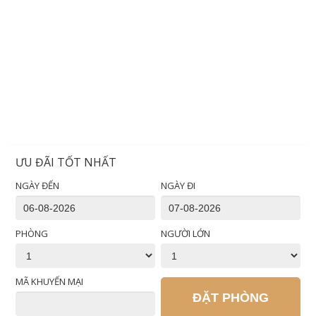
ƯU ĐÃI TỐT NHẤT
NGÀY ĐẾN
NGÀY ĐI
PHÒNG
NGƯỜI LỚN
MÃ KHUYẾN MẠI
ĐẶT PHÒNG