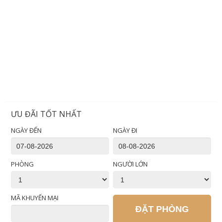
ƯU ĐÃI TỐT NHẤT
NGÀY ĐẾN
NGÀY ĐI
PHÒNG
NGƯỜI LỚN
MÃ KHUYẾN MẠI
ĐẶT PHÒNG