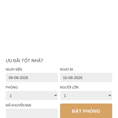
ƯU ĐÃI TỐT NHẤT
NGÀY ĐẾN
NGÀY ĐI
PHÒNG
NGƯỜI LỚN
MÃ KHUYẾN MẠI
ĐẶT PHÒNG