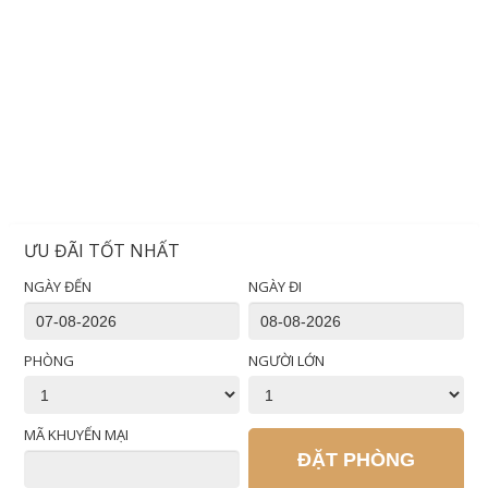
ƯU ĐÃI TỐT NHẤT
NGÀY ĐẾN
NGÀY ĐI
PHÒNG
NGƯỜI LỚN
MÃ KHUYẾN MẠI
ĐẶT PHÒNG