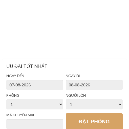
ƯU ĐÃI TỐT NHẤT
NGÀY ĐẾN
NGÀY ĐI
PHÒNG
NGƯỜI LỚN
MÃ KHUYẾN MẠI
ĐẶT PHÒNG