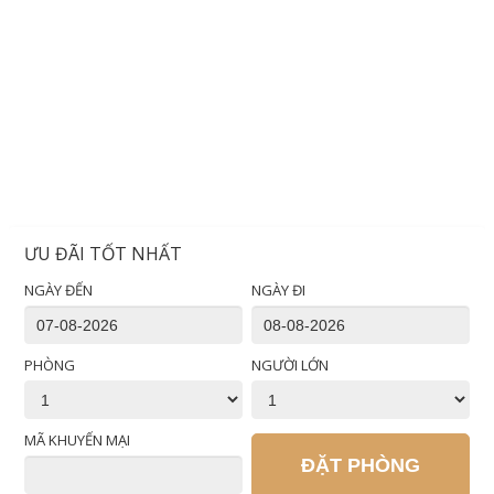
ƯU ĐÃI TỐT NHẤT
NGÀY ĐẾN
NGÀY ĐI
PHÒNG
NGƯỜI LỚN
MÃ KHUYẾN MẠI
ĐẶT PHÒNG