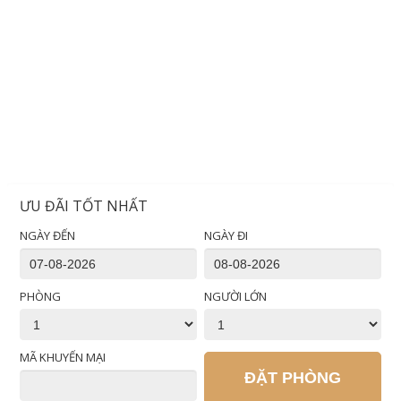
ƯU ĐÃI TỐT NHẤT
NGÀY ĐẾN
NGÀY ĐI
PHÒNG
NGƯỜI LỚN
MÃ KHUYẾN MẠI
ĐẶT PHÒNG