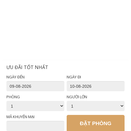
ƯU ĐÃI TỐT NHẤT
NGÀY ĐẾN
NGÀY ĐI
PHÒNG
NGƯỜI LỚN
MÃ KHUYẾN MẠI
ĐẶT PHÒNG