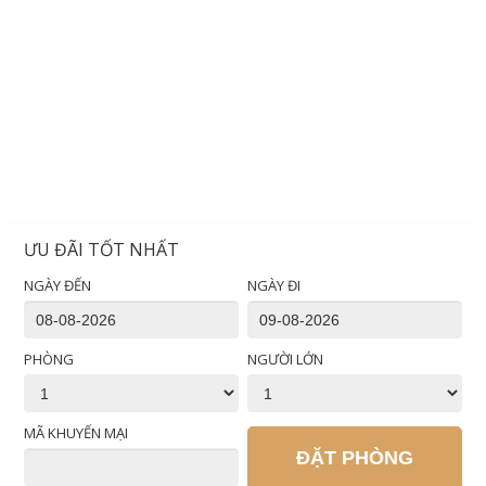
ƯU ĐÃI TỐT NHẤT
NGÀY ĐẾN
NGÀY ĐI
PHÒNG
NGƯỜI LỚN
MÃ KHUYẾN MẠI
ĐẶT PHÒNG