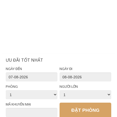
ƯU ĐÃI TỐT NHẤT
NGÀY ĐẾN
NGÀY ĐI
PHÒNG
NGƯỜI LỚN
MÃ KHUYẾN MẠI
ĐẶT PHÒNG