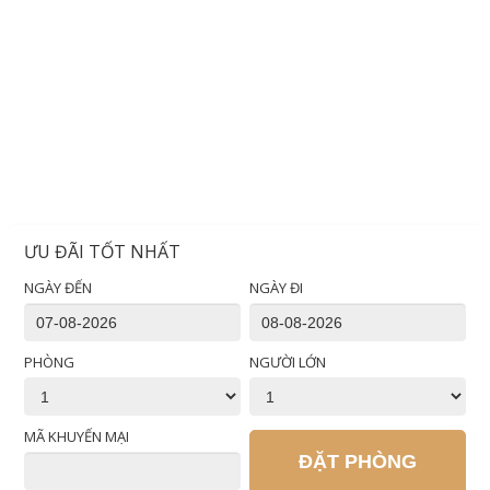
ƯU ĐÃI TỐT NHẤT
NGÀY ĐẾN
NGÀY ĐI
PHÒNG
NGƯỜI LỚN
MÃ KHUYẾN MẠI
ĐẶT PHÒNG