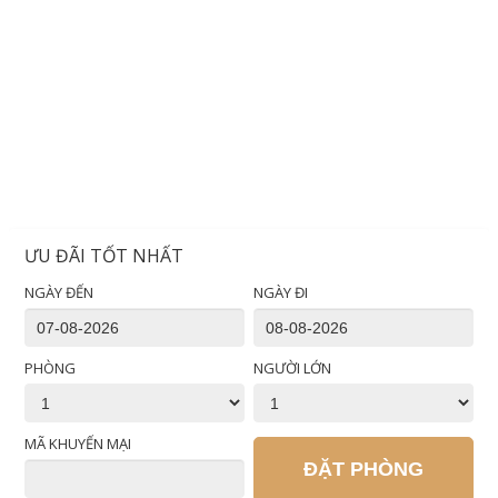
ƯU ĐÃI TỐT NHẤT
NGÀY ĐẾN
NGÀY ĐI
PHÒNG
NGƯỜI LỚN
MÃ KHUYẾN MẠI
ĐẶT PHÒNG